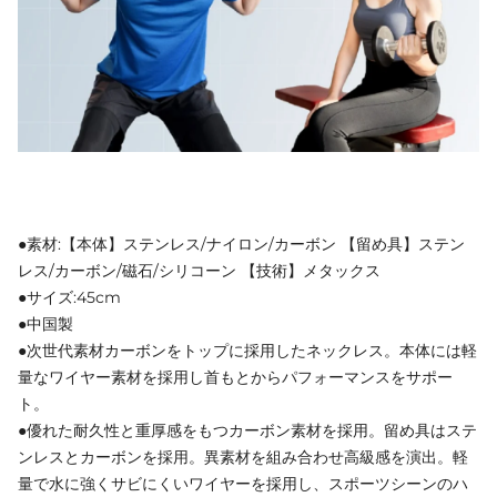
●素材:【本体】ステンレス/ナイロン/カーボン 【留め具】ステン
レス/カーボン/磁石/シリコーン 【技術】メタックス
●サイズ:45cm
●中国製
●次世代素材カーボンをトップに採用したネックレス。本体には軽
量なワイヤー素材を採用し首もとからパフォーマンスをサポー
ト。
●優れた耐久性と重厚感をもつカーボン素材を採用。留め具はステ
ンレスとカーボンを採用。異素材を組み合わせ高級感を演出。軽
量で水に強くサビにくいワイヤーを採用し、スポーツシーンのハ