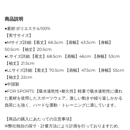
商品説明
●素材:ポリエステル100%
【実寸サイズ】
●Mサイズ詳細:【着丈】66.5cm 【肩幅】43.5cm 【身幅】
50.5cm 【袖丈】20.5cm
●Lサイズ詳細:【着丈】68.5cm 【肩幅】46cm 【身幅】53cm
【袖丈】21.5cm
●LLサイズ詳細:【着丈】70.5cm 【肩幅】47.5cm 【身幅】55cm
【袖丈】22cm
●中国製
●FOR SPORTS:【吸水速乾性+耐久性】軽量で吸水速乾性に優れ
た素材を使用したスポーツウェア。激しい動きや繰り返しかかる
負荷にも強く、ハードな運動・トレーニングに適しています。
【商品の購入にあたっての注意事項】
※弊社独自の採寸・計量方法により計測を行っておりますため、