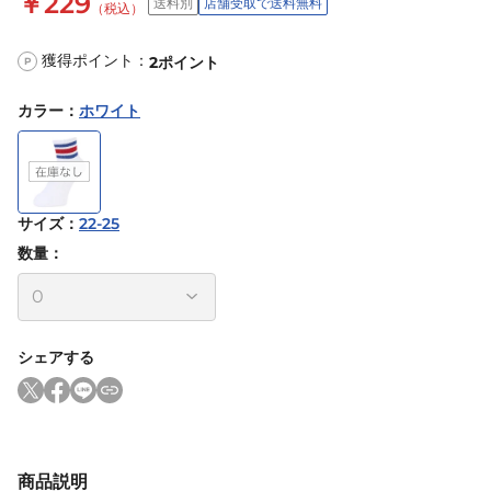
￥229
送料別
店舗受取で送料無料
（税込）
獲得ポイント：
2
ポイント
P
カラー
：
ホワイト
サイズ
：
22-25
数量：
シェアする
商品説明