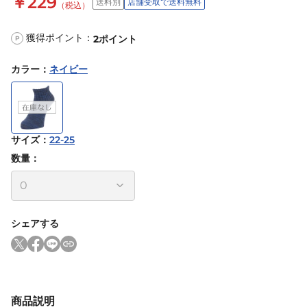
￥229
送料別
店舗受取で送料無料
（税込）
獲得ポイント：
2
ポイント
P
カラー
：
ネイビー
サイズ
：
22-25
数量：
シェアする
商品説明