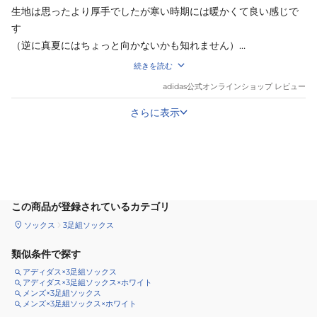
生地は思ったより厚手でしたが寒い時期には暖かくて良い感じで
す

（逆に真夏にはちょっと向かないかも知れません）

結構長めなのですっぽりと被ってその点も防寒向きです
続きを読む
adidas
公式オンラインショップ レビュー
さらに表示
サイズ
を選択してください
この商品が登録されているカテゴリ
ソックス
3足組ソックス
類似条件で探す
アディダス×3足組ソックス
アディダス×3足組ソックス×ホワイト
メンズ×3足組ソックス
メンズ×3足組ソックス×ホワイト