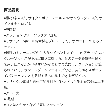
商品説明
●素材:綿62%/リサイクルポリエステル36%/ポリウレタン1%/リサ
イクルナイロン1%
●中国製
●クッション クルーソックス 3足組
●リサイクル&再生可能素材をブレンドした、サポート力のあるソ
ックス。
●日課のトレーニングから大きなイベントまで、このアディダスの
クルーソックスがあれば快適に動ける。足のアーチを気持ち良く
包み、圧力がかかりやすいかかととつま先には、クッションが施
されている。ランニング、リフティングなど、あらゆるスポーツ
でパフォーマンスを発揮するのに集中できるデザイン。
●リサイクル素材と再生可能素材をブレンドした生地を70%以上使
用。
●クルー丈
●3足組
●つま先とかかとなど足裏にクッション