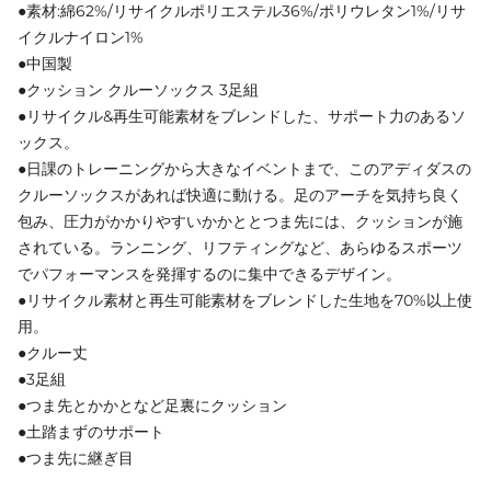
●素材:綿62%/リサイクルポリエステル36%/ポリウレタン1%/リサ
イクルナイロン1%
●中国製
●クッション クルーソックス 3足組
●リサイクル&再生可能素材をブレンドした、サポート力のあるソ
ックス。
●日課のトレーニングから大きなイベントまで、このアディダスの
クルーソックスがあれば快適に動ける。足のアーチを気持ち良く
包み、圧力がかかりやすいかかととつま先には、クッションが施
されている。ランニング、リフティングなど、あらゆるスポーツ
でパフォーマンスを発揮するのに集中できるデザイン。
●リサイクル素材と再生可能素材をブレンドした生地を70%以上使
用。
●クルー丈
●3足組
●つま先とかかとなど足裏にクッション
●土踏まずのサポート
●つま先に継ぎ目