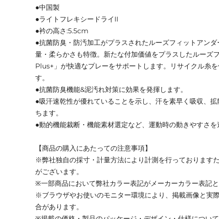
●中国製
●ライトフレキシードライII
●衿の高さ:5.5cm
●抗菌防臭・防汚加工がプラスされたルーズフィットアンダ
量・柔らかさも特徴。新たな付加価値をプラスしたルーズフィ
Plus+」が快適なプレーをサポートします。リサイクル糸
す。
●抗菌防臭機能&泥汚れ対策に効果を発揮します。
●吸汗速乾性が優れていることを示し、汗を素早く吸収、拡
ちます。
●動的機能裁断・機能素材選定など、運動時の動きやすさを
【商品の購入にあたっての注意事項】
※弊社独自の採寸・計量方法により計測を行っております
がございます。
※一部商品において弊社カラー表記がメーカーカラー表記
※ブラウザやお使いのモニター環境により、掲載画像と実
合があります。
※掲載の価格・製品のパッケージ・デザイン・仕様につい