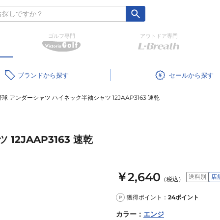
ゴルフ専門
アウトドア専門
ブランド
セール
野球 アンダーシャツ ハイネック半袖シャツ 12JAAP3163 速乾
2JAAP3163 速乾
￥2,640
送料別
店
（税込）
獲得ポイント：
24
ポイント
P
カラー
：
エンジ