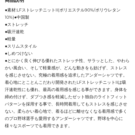
商品説明
●素材:LFストレッチニットII(ポリエステル90%/ポリウレタン
10%)●中国製
●ストレッチ
●吸汗速乾
●軽量
●スリムスタイル
●しめつけない
●とにかく良く伸びる優れたストレッチ性、サラッとした、やわら
かい風合い、そして軽量感が、どんな動きをも妨げず、ストレス
を感じさせない。究極の着用感を追求したアンダーシャツです。
着心地にとことんこだわり開発されたLFストレッチニットIIは吸
汗速乾性にも優れ、最高の着用感を感じる事ができます。身体を
締め付けず、ダブつき感を軽減したゼット独自のライトフィット
パターンを採用する事で、長時間着用してもストレスを感じさせ
ない。柔らかい着心地で、着るほどに離せなくなる着用感で多く
のプロ野球選手も愛用するアンダーシャツです。野球を中心に
様々なスポーツでも着用できます。