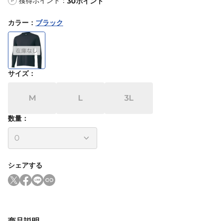
獲得ポイント：
30
ポイント
P
カラー
：
ブラック
サイズ
：
M
L
3L
数量：
シェアする