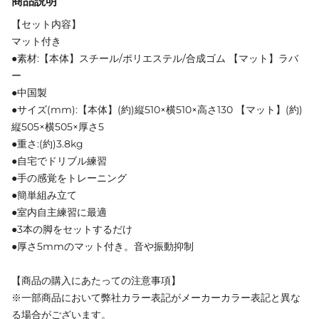
商品説明
【セット内容】
マット付き
●素材:【本体】スチール/ポリエステル/合成ゴム 【マット】ラバ
ー
●中国製
●サイズ(mm):【本体】(約)縦510×横510×高さ130 【マット】(約)
縦505×横505×厚さ5
●重さ:(約)3.8kg
●自宅でドリブル練習
●手の感覚をトレーニング
●簡単組み立て
●室内自主練習に最適
●3本の脚をセットするだけ
●厚さ5mmのマット付き。音や振動抑制
【商品の購入にあたっての注意事項】
※一部商品において弊社カラー表記がメーカーカラー表記と異な
る場合がございます。