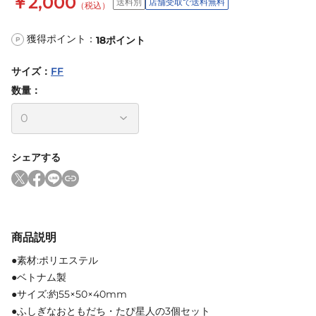
￥2,000
送料別
店舗受取で送料無料
（税込）
獲得ポイント：
18
ポイント
P
サイズ
：
FF
数量：
シェアする
商品説明
●素材:ポリエステル
●ベトナム製
●サイズ:約55×50×40mm
●ふしぎなおともだち・たぴ星人の3個セット