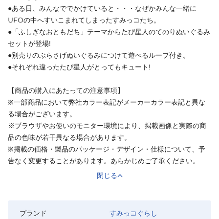
●ある日、みんなででかけていると・・・なぜかみんな一緒に
UFOの中へすいこまれてしまったすみっコたち。
●「ふしぎなおともだち」テーマからたぴ星人のてのりぬいぐるみ
セットが登場!
●別売りのぶらさげぬいぐるみにつけて遊べるループ付き。
●それぞれ違ったたぴ星人がとってもキュート!
【商品の購入にあたっての注意事項】
※一部商品において弊社カラー表記がメーカーカラー表記と異な
る場合がございます。
※ブラウザやお使いのモニター環境により、掲載画像と実際の商
品の色味が若干異なる場合があります。
※掲載の価格・製品のパッケージ・デザイン・仕様について、予
告なく変更することがあります。あらかじめご了承ください。
閉じる
ブランド
すみっコぐらし