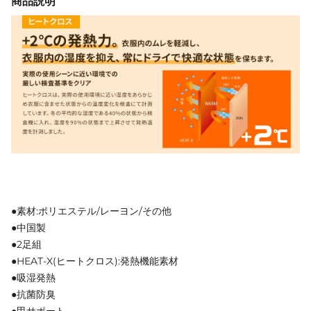
商品説明
●素材:ポリエステル/レーヨン/その他
●中国製
●2足組
●HEAT-X(ヒートクロス):発熱機能素材
●吸湿発熱
●抗菌防臭