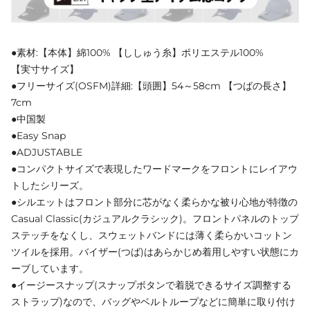
●素材:【本体】綿100% 【ししゅう糸】ポリエステル100%
【実寸サイズ】
●フリーサイズ(OSFM)詳細:【頭囲】54～58cm 【つばの長さ】
7cm
●中国製
●Easy Snap
●ADJUSTABLE
●コンパクトサイズで表現したワードマークをフロントにレイアウ
トしたシリーズ。
●シルエットはフロント部分に芯がなく柔らかな被り心地が特徴の
Casual Classic(カジュアルクラシック)。フロントパネルのトップ
ステッチをなくし、スウェットバンドには薄く柔らかいコットン
ツイルを採用。バイザー(つば)はあらかじめ着用しやすい状態にカ
ーブしています。
●イージースナップ(スナップボタンで着脱できるサイズ調整する
ストラップ)なので、バッグやベルトループなどに簡単に取り付け