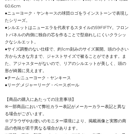
60.6cm
●ニューヨーク・ヤンキースの球団ロゴをラインストーンで表現し
たシリーズ。
●シルエットはニューエラを代表するスタイルの59FIFTY。フロン
トパネルの内側に独自の芯を作ることで型崩れしにくいクラシッ
クなシルエット。
●サイズ調整のない仕様で、約1cm刻みのサイズ展開。頭の小さい
方から大きな方まで、ジャストサイズで被ることができます。ま
た、アジャスターがないので、リアのシルエットが美しく、頭の
形が綺麗に見えます。
●チーム:ニューヨーク・ヤンキース
●リーグ:メジャーリーグ・ベースボール
【商品の購入にあたっての注意事項】
※一部商品において弊社カラー表記がメーカーカラー表記と異な
る場合がございます。
※ブラウザやお使いのモニター環境により、掲載画像と実際の商
品の色味が若干異なる場合があります。