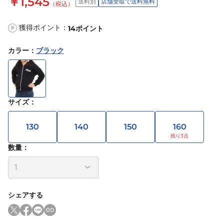
￥1,545
送料別
店舗受取で送料無料
（税込）
獲得ポイント：
14
ポイント
P
カラー
：
ブラック
サイズ
：
130
140
150
160
数量：
シェアする