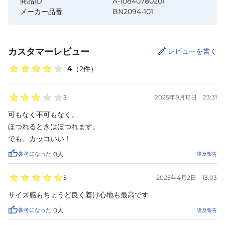
商品ID
A-10840780201
メーカー品番
BN2094-101
カスタマーレビュー
レビューを書く
4
（
2
件）
3
2025年8月13日
23:31
可もなく不可もなく。

ほつれるときはほつれます。

でも、カッコいい！
参考になった
0
人
違反報告
5
2025年4月2日
13:03
サイズ感もちょうど良く着け心地も最高です
参考になった
0
人
違反報告