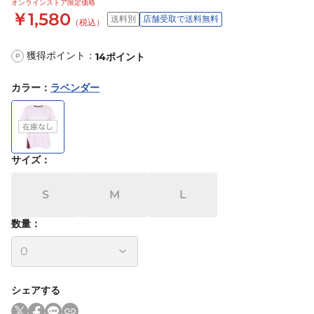
オンラインストア限定価格
￥1,580
送料別
店舗受取で送料無料
（税込）
獲得ポイント：
14
ポイント
P
カラー
：
ラベンダー
サイズ
：
S
M
L
数量：
シェアする