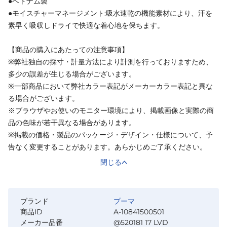
●ベトナム製
●モイスチャーマネージメント:吸水速乾の機能素材により、汗を
素早く吸収しドライで快適な着心地を保ちます。
【商品の購入にあたっての注意事項】
※弊社独自の採寸・計量方法により計測を行っておりますため、
多少の誤差が生じる場合がございます。
※一部商品において弊社カラー表記がメーカーカラー表記と異な
る場合がございます。
※ブラウザやお使いのモニター環境により、掲載画像と実際の商
品の色味が若干異なる場合があります。
※掲載の価格・製品のパッケージ・デザイン・仕様について、予
告なく変更することがあります。あらかじめご了承ください。
閉じる
ブランド
プーマ
商品ID
A-10841500501
メーカー品番
@520181 17 LVD