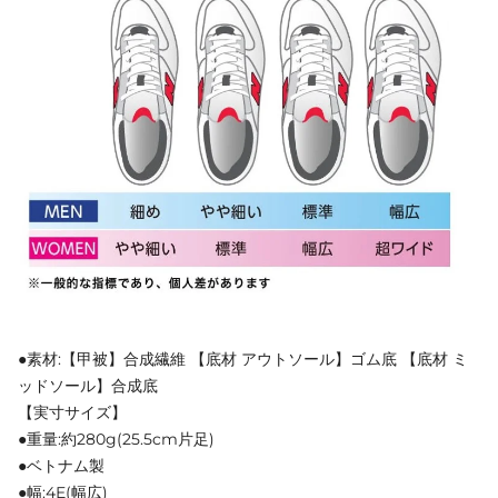
●素材:【甲被】合成繊維 【底材 アウトソール】ゴム底 【底材 ミ
ッドソール】合成底
【実寸サイズ】
●重量:約280g(25.5cm片足)
●ベトナム製
●幅:4E(幅広)