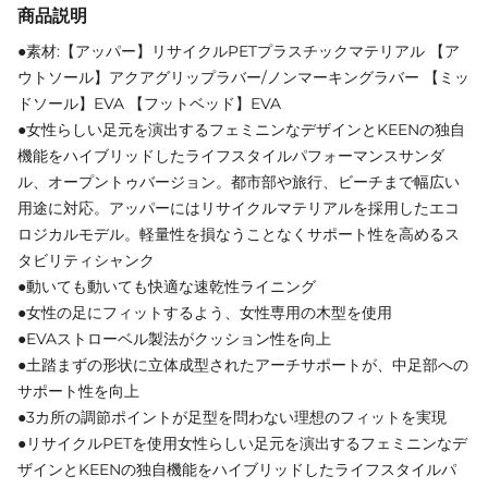
商品説明
●素材:【アッパー】リサイクルPETプラスチックマテリアル 【ア
ウトソール】アクアグリップラバー/ノンマーキングラバー 【ミッ
ドソール】EVA 【フットベッド】EVA
●女性らしい足元を演出するフェミニンなデザインとKEENの独自
機能をハイブリッドしたライフスタイルパフォーマンスサンダ
ル、オープントゥバージョン。都市部や旅行、ビーチまで幅広い
用途に対応。アッパーにはリサイクルマテリアルを採用したエコ
ロジカルモデル。軽量性を損なうことなくサポート性を高めるス
タビリティシャンク
●動いても動いても快適な速乾性ライニング
●女性の足にフィットするよう、女性専用の木型を使用
●EVAストローベル製法がクッション性を向上
●土踏まずの形状に立体成型されたアーチサポートが、中足部への
サポート性を向上
●3カ所の調節ポイントが足型を問わない理想のフィットを実現
●リサイクルPETを使用女性らしい足元を演出するフェミニンなデ
ザインとKEENの独自機能をハイブリッドしたライフスタイルパ