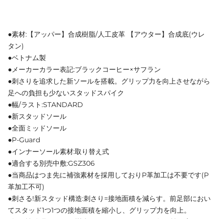
●素材:【アッパー】合成樹脂/人工皮革 【アウター】合成底(ウレ
タン)
●ベトナム製
●メーカーカラー表記:ブラックコーヒー×サフラン
●刺さりを追求した新ソールを搭載。グリップ力を向上させながら
足への負担も少ないスタッドスパイク
●幅/ラスト:STANDARD
●新スタッドソール
●全面ミッドソール
●P-Guard
●インナーソール素材:取り替え式
●適合する別売中敷:GSZ306
●当商品はつま先に補強素材を採用しておりP革加工は不要です(P
革加工不可)
●刺さる!新スタッド構造:刺さり=接地面積を減らす。前足部におい
てスタッド1つ1つの接地面積を縮小し、グリップ力を向上。