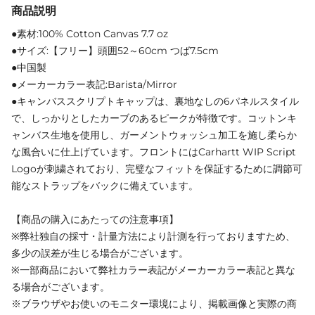
商品説明
●素材:100% Cotton Canvas 7.7 oz
●サイズ:【フリー】頭囲52～60cm つば7.5cm
●中国製
●メーカーカラー表記:Barista/Mirror
●キャンバススクリプトキャップは、裏地なしの6パネルスタイル
で、しっかりとしたカーブのあるピークが特徴です。コットンキ
ャンバス生地を使用し、ガーメントウォッシュ加工を施し柔らか
な風合いに仕上げています。フロントにはCarhartt WIP Script
Logoが刺繍されており、完璧なフィットを保証するために調節可
能なストラップをバックに備えています。
【商品の購入にあたっての注意事項】
※弊社独自の採寸・計量方法により計測を行っておりますため、
多少の誤差が生じる場合がございます。
※一部商品において弊社カラー表記がメーカーカラー表記と異な
る場合がございます。
※ブラウザやお使いのモニター環境により、掲載画像と実際の商