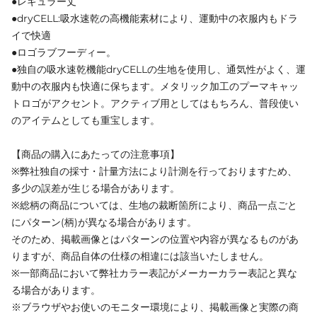
●レギュラー丈
●dryCELL:吸水速乾の高機能素材により、運動中の衣服内もドラ
イで快適
●ロゴラブフーディー。
●独自の吸水速乾機能dryCELLの生地を使用し、通気性がよく、運
動中の衣服内も快適に保ちます。メタリック加工のプーマキャッ
トロゴがアクセント。アクティブ用としてはもちろん、普段使い
のアイテムとしても重宝します。
【商品の購入にあたっての注意事項】
※弊社独自の採寸・計量方法により計測を行っておりますため、
多少の誤差が生じる場合があります。
※総柄の商品については、生地の裁断箇所により、商品一点ごと
にパターン(柄)が異なる場合があります。
そのため、掲載画像とはパターンの位置や内容が異なるものがあ
りますが、商品自体の仕様の相違には該当いたしません。
※一部商品において弊社カラー表記がメーカーカラー表記と異な
る場合があります。
※ブラウザやお使いのモニター環境により、掲載画像と実際の商