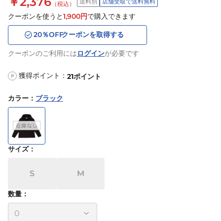
￥2,376
送料別
店舗受取で送料無料
（税込）
クーポンを使うと
1,900
円
で購入できます
20
％OFF
クーポンを取得する
クーポンのご利用には
ログイン
が必要です
獲得ポイント：
21
ポイント
P
カラー
：
ブラック
サイズ
：
S
M
数量：