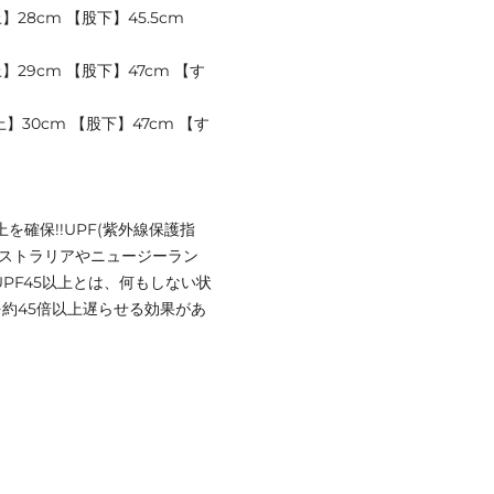
28cm 【股下】45.5cm
】29cm 【股下】47cm 【す
上】30cm 【股下】47cm 【す
上を確保!!UPF(紫外線保護指
ーストラリアやニュージーラン
PF45以上とは、何もしない状
約45倍以上遅らせる効果があ