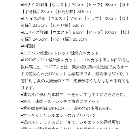
●Mサイズ詳細:【ウエスト】74cm 【ヒップ】98cm 【股上】
【すそ幅】23cm 【わたり幅】31.5cm
●Lサイズ詳細:【ウエスト】77cm 【ヒップ】100cm 【股上
そ幅】23.5cm 【わたり幅】32cm
●LLサイズ詳細:【ウエスト】81cm 【ヒップ】107cm 【股
そ幅】24.5cm 【わたり幅】35.5cm
●中国製
●エアパン:軽量/ストレッチ/速乾/UVカット
●UPF45～50+:紫外線をカット。「UVカット率」約95%以
数)45以上。「UPF」とは、紫外線対策の先進国であるオ
ドで定められたUVカット世界基準です。最高値は50+で、U
態に対し夏の太陽光の下で、皮膚が赤くなりはじめる時間を
ります。
●通気性に優れた素材で、汗をかいてもすぐにさらさらに。
●軽量・速乾・ストレッチで快適にフィット
●紫外線を軽減(UPF30+)し、屋外での使用も安心。
●すっきりしたシルエットのカプリパンツ
●裾のストレッチスピンドルで、シルエットの調整可能
●脇のロゴ刺繍が小さくなり、より着やすくなりました