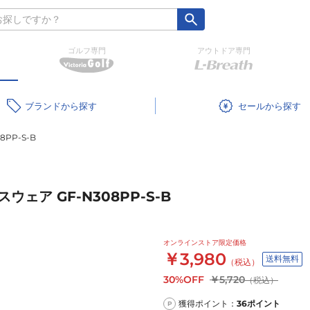
ゴルフ専門
アウトドア専門
ブランド
セール
PP-S-B
ェア GF-N308PP-S-B
オンラインストア限定価格
￥3,980
送料無料
（税込）
30%OFF
￥5,720
（税込）
獲得ポイント：
36
ポイント
P