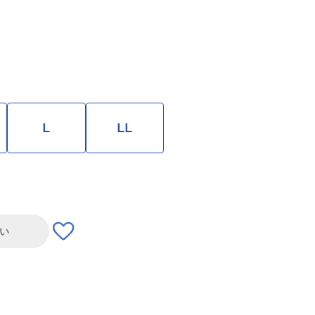
L
LL
い