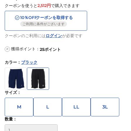
クーポンを使うと
2,512
円
で購入できます
10
％OFF
クーポンを取得する
ご利用に条件がございます
クーポンのご利用には
ログイン
が必要です
獲得ポイント：
25
ポイント
P
カラー
：
ブラック
サイズ
：
M
L
LL
3L
数量：