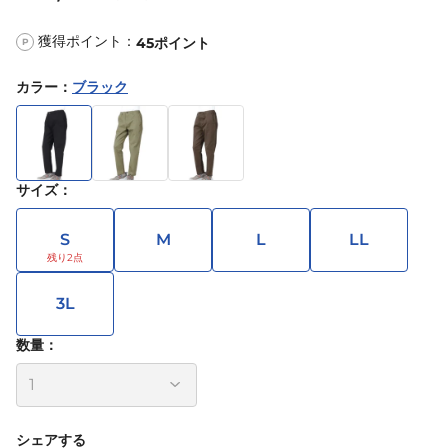
獲得ポイント：
45
ポイント
P
カラー
：
ブラック
サイズ
：
S
M
L
LL
3L
数量：
シェアする