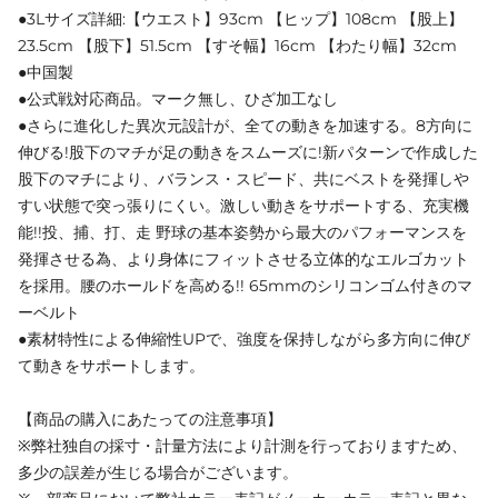
●3Lサイズ詳細:【ウエスト】93cm 【ヒップ】108cm 【股上】
23.5cm 【股下】51.5cm 【すそ幅】16cm 【わたり幅】32cm
●中国製
●公式戦対応商品。マーク無し、ひざ加工なし
●さらに進化した異次元設計が、全ての動きを加速する。8方向に
伸びる!股下のマチが足の動きをスムーズに!新パターンで作成した
股下のマチにより、バランス・スピード、共にベストを発揮しや
すい状態で突っ張りにくい。激しい動きをサポートする、充実機
能!!投、捕、打、走 野球の基本姿勢から最大のパフォーマンスを
発揮させる為、より身体にフィットさせる立体的なエルゴカット
を採用。腰のホールドを高める!! 65mmのシリコンゴム付きのマ
ーベルト
●素材特性による伸縮性UPで、強度を保持しながら多方向に伸び
て動きをサポートします。
【商品の購入にあたっての注意事項】
※弊社独自の採寸・計量方法により計測を行っておりますため、
多少の誤差が生じる場合がございます。