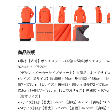
商品説明
●素材:【表地】ポリエステル58%/複合繊維(ポリエステル)
80%/キュプラ20%
【デサントメーカーサイズチャート】※商品によってサイ
●サイズ:【Sサイズ】胸囲85～91cm 身長162～168cm 【
167～173cm 【Lサイズ】胸囲93～99cm 身長172～178c
103cm 身長177～183cm 【3L(XO)サイズ】胸囲101～107c
【実寸サイズ】
●Sサイズ詳細:【着丈】66cm 【肩幅】46cm 【身幅】56.5
●Mサイズ詳細:【着丈】67.5cm 【肩幅】47.5cm 【身幅】5