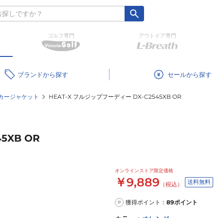
ゴルフ専門
アウトドア専門
ブランド
セール
カージャケット
HEAT-X フルジップフーディー DX-C2545XB OR
5XB OR
オンラインストア限定価格
￥9,889
送料無料
（税込）
獲得ポイント：
89
ポイント
P