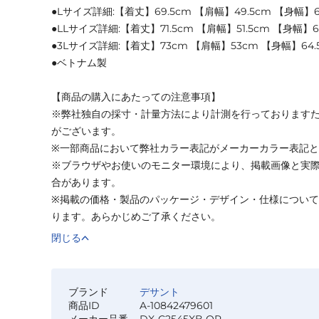
●Lサイズ詳細:【着丈】69.5cm 【肩幅】49.5cm 【身幅】6
●LLサイズ詳細:【着丈】71.5cm 【肩幅】51.5cm 【身幅】6
●3Lサイズ詳細:【着丈】73cm 【肩幅】53cm 【身幅】64.
●ベトナム製
【商品の購入にあたっての注意事項】
※弊社独自の採寸・計量方法により計測を行っております
がございます。
※一部商品において弊社カラー表記がメーカーカラー表記
※ブラウザやお使いのモニター環境により、掲載画像と実
合があります。
※掲載の価格・製品のパッケージ・デザイン・仕様につい
ります。あらかじめご了承ください。
閉じる
ブランド
デサント
商品ID
A-10842479601
メーカー品番
DX-C2545XB OR