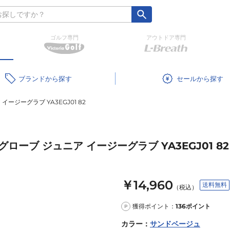
ゴルフ専門
アウトドア専門
ブランド
セール
ジーグラブ YA3EGJ01 82
ーブ ジュニア イージーグラブ YA3EGJ01 82
￥14,960
送料無料
（税込）
獲得ポイント：
136
ポイント
P
カラー
：
サンドベージュ