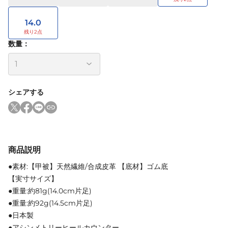
14.0
数量：
シェアする
商品説明
●素材:【甲被】天然繊維/合成皮革 【底材】ゴム底
【実寸サイズ】
●重量:約81g(14.0cm片足)
●重量:約92g(14.5cm片足)
●日本製
●アシンメトリーヒールカウンター