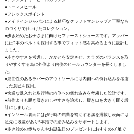
●トーマスヒール
●フレックスポイント
●メイドインジャパンによる精巧なクラフトマンシップと丁寧なも
のづくりで仕上げたコレクション。
●歩き始めたお子さまに向けたファーストシューズです。アッパー
には2本のベルトを採用する事でフィット感を高めるように設計し
ました。
●歩きやすさを考慮し、かかとを安定させ、カラダのバランスを取
りやすくする為に外側より内側のヒールカウンターを長くしまし
た。
●屈曲性のあるラバーのアウトソールには内側への倒れ込みを考慮
した意匠を採用。
●快適な足入れと歩行時の内側への倒れ込みを考慮した設計です。
●前作よりも脱ぎ履きのしやすさを追求し、履き口を大きく開く設
計にしました。
●インソール裏面には歩行時の屈曲を補助する溝を搭載し表面には
足先に段差があり5本指での踏み込みをサポートします。
●歩き始めの赤ちゃんやお誕生日のプレゼントにおすすめの1足で