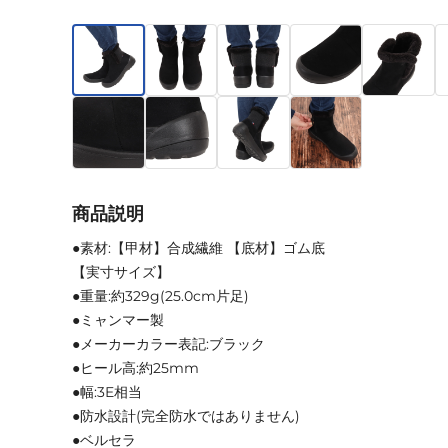
商品説明
●素材:【甲材】合成繊維 【底材】ゴム底
【実寸サイズ】
●重量:約329g(25.0cm片足)
●ミャンマー製
●メーカーカラー表記:ブラック
●ヒール高:約25mm
●幅:3E相当
●防水設計(完全防水ではありません)
●ベルセラ