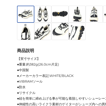
商品説明
【実寸サイズ】
●重量:約382g(26.0cm片足)
●中国製
●メーカーカラー表記:WHITE/BLACK
●VIBRAMソール
●防水
●リサイクル
●紐を簡単に締め上げる事が可能な着脱しやすいシューレー
●伸縮性の高いライクラ素材のゲイターがシューズ内への異