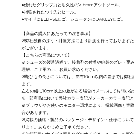
●優れたグリップ力と耐久性のVibramアウトソール。
●補強されたつま先とヒール。
●サイドにELLIPSEロゴ、シュータンにOAKLEYロゴ。
【商品の購入にあたっての注意事項】
※弊社独自の採寸・計量方法により計測を行っております
がございます。
【こちらの商品について】
※シューズの製造過程で、接着剤の付着や縫製のズレ・歪
理解、ご了承の上、お買い求めください。
※靴ひもの長さについては、左右10cm以内の差までは弊
ます。
左右の紐に10cm以上の差がある場合はメールにてお問い
※一部商品において弊社カラー表記がメーカーカラー表記
※ブラウザやお使いのモニター環境により、掲載画像と実
合があります。
※掲載の価格・製品のパッケージ・デザイン・仕様につい
ります。あらかじめご了承ください。
※外箱記載のサイズと商品タグのサイズは、メーカーの都