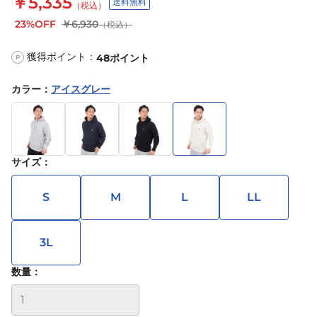
￥5,335
送料無料
（税込）
23%OFF
￥6,930
（税込）
獲得ポイント：
48
ポイント
P
カラー
：
アイスグレー
サイズ
：
S
M
L
LL
3L
数量：