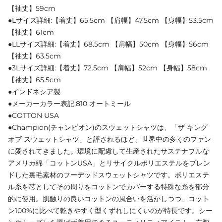
【袖丈】59cm
●Lサイズ詳細:【着丈】65.5cm 【肩幅】47.5cm 【身幅】53.5cm
【袖丈】61cm
●LLサイズ詳細:【着丈】68.5cm 【肩幅】50cm 【身幅】56cm
【袖丈】63.5cm
●3Lサイズ詳細:【着丈】72.5cm 【肩幅】52cm 【身幅】58cm
【袖丈】65.5cm
●インドネシア製
●メーカーカラー表記:810 オートミール
●COTTON USA
●Champion(チャンピオン)のスウェットシャツは、「ザ キング
オブ スウェットシャツ」と評されるほど、世界中の多くのファン
に愛されてきました。環境に配慮して生産されたサステナブルな
アメリカ綿「コットンUSA」とリサイクルポリエステルをブレン
ドした裏毛素材のフーデッドスウェットシャツです。ポリエステ
ル糸を芯としてその周りをコットンでカバーする特殊な糸を部分
的に使用。肌触りの良いコットンの風合いを活かしつつ、コット
ン100%に比べて乾きやすく型くずれしにくいのが特長です。シー