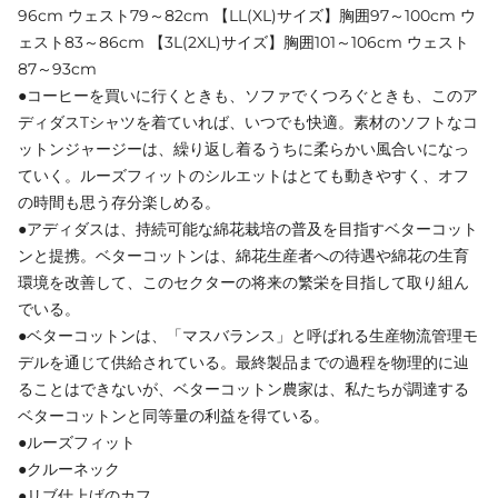
96cm ウェスト79～82cm 【LL(XL)サイズ】胸囲97～100cm ウ
ェスト83～86cm 【3L(2XL)サイズ】胸囲101～106cm ウェスト
87～93cm
●コーヒーを買いに行くときも、ソファでくつろぐときも、このア
ディダスTシャツを着ていれば、いつでも快適。素材のソフトなコ
ットンジャージーは、繰り返し着るうちに柔らかい風合いになっ
ていく。ルーズフィットのシルエットはとても動きやすく、オフ
の時間も思う存分楽しめる。
●アディダスは、持続可能な綿花栽培の普及を目指すベターコット
ンと提携。ベターコットンは、綿花生産者への待遇や綿花の生育
環境を改善して、このセクターの将来の繁栄を目指して取り組ん
でいる。
●ベターコットンは、「マスバランス」と呼ばれる生産物流管理モ
デルを通じて供給されている。最終製品までの過程を物理的に辿
ることはできないが、ベターコットン農家は、私たちが調達する
ベターコットンと同等量の利益を得ている。
●ルーズフィット
●クルーネック
●リブ仕上げのカフ