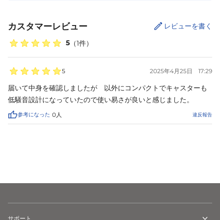
カスタマーレビュー
レビューを書く
5
（
1
件）
5
2025年4月25日
17:29
届いて中身を確認しましたが　以外にコンパクトでキャスターも
低騒音設計になっていたので使い易さが良いと感じました。
参考になった
0
人
違反報告
カートに追加
サポート