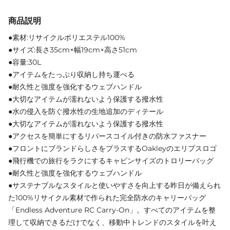
商品説明
●素材:リサイクルポリエステル100%
●サイズ:長さ35cm×幅19cm×高さ51cm
●容量:30L
●アイテムをたっぷり収納し持ち運べる
●耐久性と強度を強化するウェブハンドル
●大切なアイテムが濡れないよう保護する撥水性
●水の侵入を防ぐ撥水性の生地追加のディテール
●大切なアイテムが濡れないよう保護する撥水性
●アクセスを簡単にするリバースコイル付きの防水ファスナー
●フロントにブランドらしさをプラスするOakleyのエリプスロゴ
●飛行機での旅行をラクにするキャビンサイズのトロリーバッグ
●耐久性と強度を強化するウェブハンドル
●サステナブルなスタイルと使いやすさを向上する昨日が備えられ
た100%リサイクル素材で作られた完全防水のキャリーバッグ
「Endless Adventure RC Carry-On」。すべてのアイテムを整
理して収納できるだけでなく、移動中トレンドのスタイルを叶え