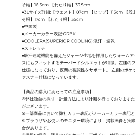
そ幅】16.5cm 【わたり幅】33.5cm
●3Lサイズ詳細:【ウエスト】87cm 【ヒップ】115cm 【股
そ幅】17cm 【わたり幅】35cm
●中国製
●メーカーカラー表記:GRBK
●COOLERA(SUPERIOR COOLING):吸汗・速乾
●ストレッチ
●吸汗速乾機能を備えたジャージ生地を採用したウォームア
スにもフィットするテーパードシルエットが特徴。左腿の
仕様になっており、夜間の視認性をサポート。 左側のポケ
ァスナー仕様になっています。
【商品の購入にあたっての注意事項】
※弊社独自の採寸・計量方法により計測を行っております
がございます。
※一部商品において弊社カラー表記がメーカーカラー表記
※ブラウザやお使いのモニター環境により、掲載画像と実
合があります。
※掲載の価格・製品のパッケージ・デザイン・仕様につい