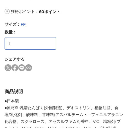
獲得ポイント：
60
ポイント
P
サイズ
：
FF
数量：
シェアする
商品説明
●日本製
●原材料:乳清たんぱく(外国製造)、デキストリン、植物油脂、食
塩/乳化剤、酸味料、甘味料(アスパルテーム・L-フェニルアラニン
化合物、スクラロース、アセスルファムK)香料、V.C、増粘剤(プ