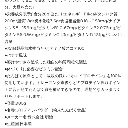
ルラン)、V.B2、V.B6、V.B1、ナイアシン、V.D、(一部に乳成
分、大豆を含む)
●栄養成分表示(1食分28g)当たり:エネルギー111kcal/タンパク質
20.0g/脂質1.8g/炭水化物3.6g/食塩相当量0.18～0.58mg/ナイア
シン3.8～15.9mg/ビタミンB1 0..67mg/ビタミンB2 0.76mg/ビ
タミンB6 0.56mg/ビタミンC 43mg/ビタミンD 12.1μg/タンパク
含量
●75%(製品無水物当たり)アミノ酸スコア100
●バナナ風味
●溶けやすさを追求した独自の均質顆粒化製法
●体づくりに必要なビタミン配合
●たんぱく原料として、吸収の良い「ホエイプロテイン」を100%
使用しています。トレーニング直後などのプロテイン摂取ポイン
トに合わせてたんぱく質を補給できるので、理想的なカラダづく
りをサポートします。
●容量:980g
●名称:プロテインパウダー(粉末たんぱく食品)
●メーカー名:株式会社 明治
●生産国:日本製