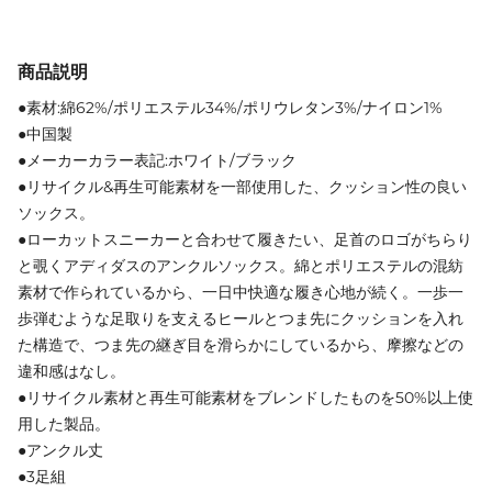
商品説明
●素材:綿62%/ポリエステル34%/ポリウレタン3%/ナイロン1%
●中国製
●メーカーカラー表記:ホワイト/ブラック
●リサイクル&再生可能素材を一部使用した、クッション性の良い
ソックス。
●ローカットスニーカーと合わせて履きたい、足首のロゴがちらり
と覗くアディダスのアンクルソックス。綿とポリエステルの混紡
素材で作られているから、一日中快適な履き心地が続く。一歩一
歩弾むような足取りを支えるヒールとつま先にクッションを入れ
た構造で、つま先の継ぎ目を滑らかにしているから、摩擦などの
違和感はなし。
●リサイクル素材と再生可能素材をブレンドしたものを50%以上使
用した製品。
●アンクル丈
●3足組