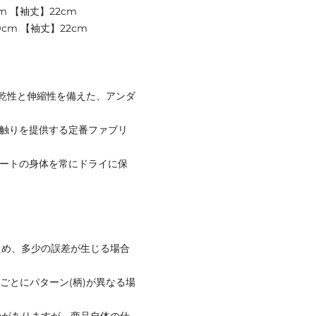
m 【袖丈】22cm
9cm 【袖丈】22cm
乾性と伸縮性を備えた、アンダ
な肌触りを提供する定番ファブリ
リートの身体を常にドライに保
ため、多少の誤差が生じる場合
ごとにパターン(柄)が異なる場
のがありますが、商品自体の仕