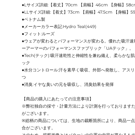
●Lサイズ詳細:【着丈】70cm 【肩幅】46cm 【身幅】58c
●LLサイズ詳細:【着丈】73cm 【肩幅】47.5cm 【身幅】5
●ベトナム製
●メーカーカラー表記:Hydro Teal(449)
●フィット:ルーズ
●ウェアが変わるとパフォーマンスが変わる。優れた吸汗速
ーアーマーのパフォーマンスファブリック「UAテック」。
●Tech(テック):吸汗速乾性と伸縮性を兼ね備え、柔らか
ック
●水分コントロール:汗を素早く吸収、外部へ発散し、アス
つ
●消臭:イヤな臭いの元を吸収し、消臭効果を発揮
【商品の購入にあたっての注意事項】
※弊社独自の採寸・計量方法により計測を行っております
がございます。
※総柄の商品については、生地の裁断箇所により、商品一点
合がございます。
そのため、掲載画像とはパターンの位置や内容が異なるも