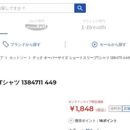
ゴルフ専門
アウトドア専門
ブランド
セール
ア
カットソー
テック オーバーサイズ ショートスリーブTシャツ 1384711 449
ツ 1384711 449
オンラインストア限定価格
￥1,848
送料別
店
（税込）
獲得ポイント：
16
ポイント
P