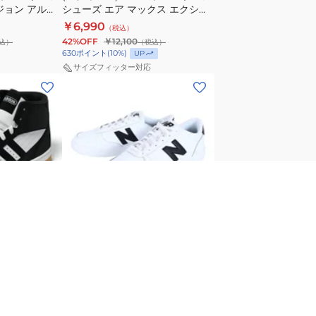
ジョン アルタ
シューズ エア マックス エクシー
ー
ズ
5394-107
エンジ CD5432-015 スポーツ カ
￥6,990
（税込）
ツ
ス
ルシューズ
ジュアル シューズ
42%OFF
￥12,100
込）
（税込）
シ
ポ
630
ポイント
(
10
%)
UP
ュ
ー
サイズフィッター対応
(メ
ー
ツ
ン
ズ
ズ、
エ
レ
ア
デ
マ
ィ
ッ
ー
ク
ホ
ス)
ス
ワ
20%OFFクーポン
SALE
ス
エ
ニ
ク
ー
シ
ニューバランス
ス)スニーカー
(メンズ、レディース)スニーカー
カ
ー
ID アオのハコ
CT30 CT30SA2 D スポーツ シュ
ー
エ
973 お一人様一
ーズ 軽量 クッション性 カジュア
￥5,990
（税込）
CT30
ン
ル 通学
13%OFF
￥6,930
（税込）