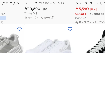
ッ
ックス エクシー
シューズ 373 W3736LY B
シューズ コート ビ
ー
ー
ス
ク
-148 カジュア
ホワイト ブラック DZ
￥10,890
￥5,590
（税込）
（税込）
ツ
ツ
ニ
スポーツ カジュア
99
ポイント
43%OFF
￥9,900
（税込）
（税
シ
シ
ー
50
ポイント
サイズフィッター対応
P
ュ
ュ
カ
サイズフィッター対応
対応
(メ
(メ
ー
ー
ー
ン
ン
ズ
ズ
街
ズ、
ズ、
373
コ
履
レ
レ
W3736LY
ー
き
デ
デ
B
ト
デ
ィ
ィ
ビ
イ
ー
ー
ジ
リ
ブ
ホ
ス)
ス)
ョ
ー
ラ
ワ
ッ
10%OFFクーポン
SALE
人気
NEW
イ
イ
ス
ス
ン
ユ
ク
ト
ニ
ニ
ア
ー
×
ブ
ー
ー
ル
ス
ナイキ
アディダス
ラ
ース)カジュアル
(メンズ、レディース)スニーカー
(メンズ、レディー
カ
カ
タ
ッ
クス フリーハイ
エアマックス エクシー CD5432-
BREAK START M
ー
ー
ホ
ク
ックス ハイキング
121 スポーツ カジュアル タウン ラ
猪股大喜 着用 IH7
￥8,990
￥8,250
（税込）
（税込）
エ
BREAK
ワ
KJ4432
ンニング 厚底 通勤 通学
点まで
75
ポイント
25%OFF
￥12,100
（税込）
（税込）