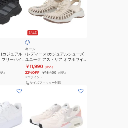
グ
ス)
レ
カ
ー
ジ
W3739NJ
オ
ュ
B
フ
SALE
ア
ス
ル
ポ
シ
ー
キーン
ス)カジュアル
(レディース)カジュアルシューズ
ュ
ツ
 フリーハイ
ユニーク アストリア オフホワイ
ー
カ
クス ハイキング
ト 1027291 スニーカー ストラッ
￥11,990
（税込）
ズ
ジ
4430
プ 軽量 防滑性 抗菌防臭 街履き 旅
22%OFF
￥15,400
税込）
（税込）
ユ
ュ
行
109
ポイント
ニ
ア
サイズフィッター対応
(レ
ー
ル
デ
ク
シ
ィ
ア
ュ
ー
ス
ー
ス)
ト
ズ
ス
リ