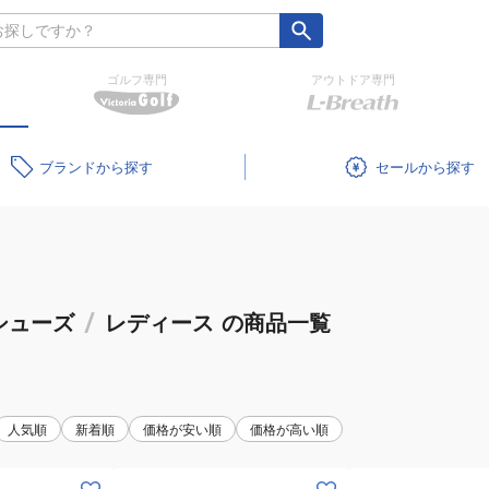
ゴルフ専門
アウトドア専門
ブランド
セール
シューズ
/
レディース
の商品一覧
人気順
新着順
価格が安い順
価格が高い順
(レ
(レ