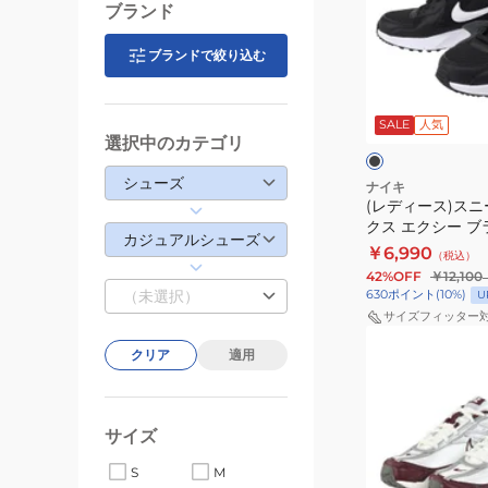
NN
ブランド
ス)
DH3158-
ス
100
ブランドで絞り込む
ニ
カ
ブ
ー
ジ
ラ
ッ
SALE
人気
カ
ュ
選択中のカテゴリ
ク
ー
ア
シューズ
エ
ル
ナイキ
(レディース)スニ
ア
ス
クス エクシー ブラ
マ
ポ
カジュアルシューズ
003 スポーツ 
￥6,990
（税込）
ッ
ー
ズ タウン ランニ
42%OFF
￥12,100
ク
ツ
学
（未選択）
630
ポイント
(
10
%)
U
ス
シ
サイズフィッター
(レ
エ
ュ
クリア
適用
デ
ク
ー
ィ
シ
ズ
ー
ー
タ
サイズ
ス)
ブ
ウ
ス
ラ
ン
S
M