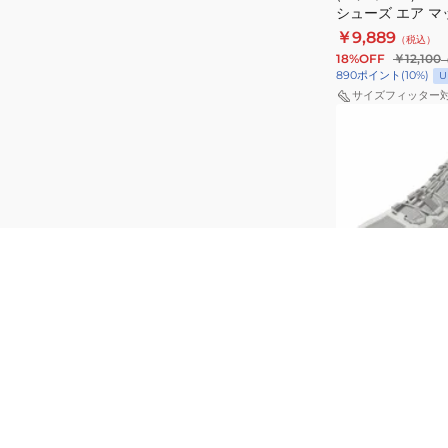
シューズ エア マ
ー
2
ッ
ホワイト CD5432
￥9,889
（税込）
ツ
ブ
シ
ル シューズ
18%OFF
￥12,100
シ
ラ
ョ
890
ポイント
(
10
%)
U
ュ
ッ
ン
サイズフィッター
(メ
ー
ク
性
ン
ズ
749869-
ズ、
エ
018
レ
ア
カ
デ
マ
ジ
ィ
ッ
ュ
ー
ク
ア
ホ
ス)
ス
ル
ワ
SALE
イ
カ
エ
シ
ト
ト
ジ
ク
ュ
ュ
シ
ー
アディダス
(メンズ、レディ
ア
ー
ズ
シューズ テレッ
ル
ホ
カー SL ゴアテ
￥14,900
（税込）
シ
ワ
ホワイト OQN91-
24%OFF
￥19,800