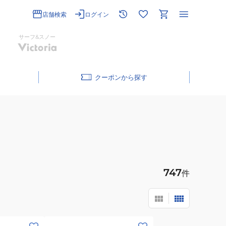
店舗検索
ログイン
サーフ&スノー
クーポン
747
件
(レ