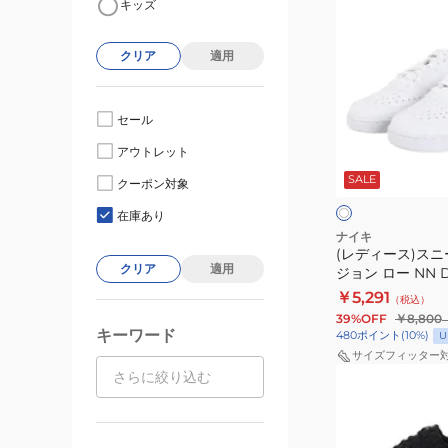
キッズ
デ
ィ
クリア
適用
ー
ス)
ス
セール
ニ
ホ
アウトレット
ー
ワ
SALE
イ
カ
クーポン対象
ュ
ト
ー
在庫あり
コ
ナイキ
(レディース)スニ
ー
クリア
適用
ジョン ロー NN DH
ト
ジュアル スポー
￥5,291
（税込）
ビ
ン 通学 日常履き
39%OFF
￥8,800
ジ
キーワード
480
ポイント
(
10
%)
U
ョ
サイズフィッター
(レ
ン
デ
ロ
ィ
ー
ー