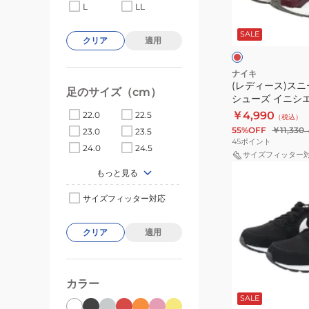
ニ
ッ
通
L
LL
エ
ー
ク
学
ン
ジ
SALE
カ
CD5432-
日
クリア
適用
ト
ー
003
常
×
ブ
ス
ス
履
ナイキ
ラ
(レディース)スニ
ポ
ポ
き
足のサイズ（cm）
ッ
シューズ イニシ
ー
ー
シ
ク
IB4688-111 
￥4,990
22.0
22.5
（税込）
ツ
ツ
ン
シューズ クッシ
55%OFF
￥11,330
23.0
23.5
シ
カ
プ
45
ポイント
24.0
24.5
ュ
ジ
ル
サイズフィッター
(レ
ー
ュ
もっと見る
デ
ズ
ア
サイズフィッター対応
ィ
イ
ル
ー
ニ
シ
クリア
適用
ス)
シ
ュ
ス
エ
ー
ニ
ー
ズ
ブ
カラー
ー
タ
タ
ラ
ッ
SALE
カ
ー
ウ