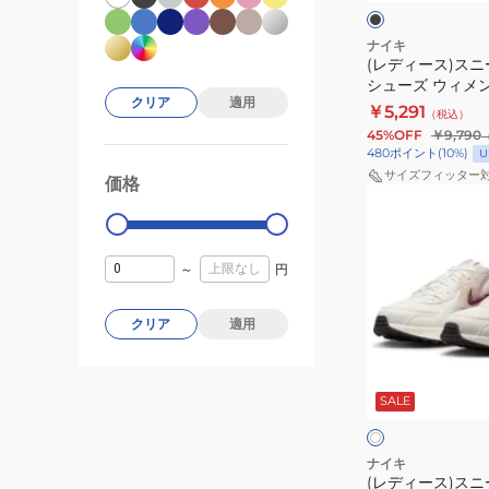
ク
ク
ー
エ
ン
ス
ン
ラ
ナイキ
(レディース)スニ
ポ
ジ
ン
シューズ ウィメン
ー
IB4688-
ニ
クリア
適用
ー 2 ブラック 74
￥5,291
（税込）
ツ
111
ン
アル シューズ
45%OFF
￥9,790
シ
ス
グ
480
ポイント
(
10
%)
U
ュ
ポ
厚
サイズフィッター
価格
99000
0
(レ
ー
ー
底
デ
ズ
ツ
通
ィ
ウ
カ
勤
～
円
ー
ィ
ジ
通
ス)
メ
ュ
学
クリア
適用
ス
ン
ア
ニ
ズ
ル
ホ
ー
MD
シ
ワ
SALE
イ
カ
ラ
ュ
ー
ト
ー
ン
ー
ス
ナ
ズ
ナイキ
(レディース)スニ
ポ
ー
ク