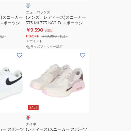
ニ
ク
量
ー
シ
防
ニューバランス
ス)スニーカー
(メンズ、レディース)スニーカー
カ
ー
滑
 D スポーツシュ
373 ML373 KG2 D スポーツシュ
ー
オ
性
ーズ 靴
￥9,590
（税込）
373
フ
抗
11%OFF
￥10,890
込）
（税込）
ML373
ホ
菌
87
ポイント
KG2
ワ
防
サイズフィッター対応
(レ
D
イ
臭
デ
ス
ト
街
ィ
ポ
CD5432-
履
ー
ー
153
き
ス)
ツ
カ
旅
ス
シ
ジ
行
ニ
ュ
ュ
エ
ー
ー
ア
ン
SALE
カ
ズ
ル
ー
靴
シ
ス
ュ
ナイキ
カー スポーツ
(レディース)スニーカー スポーツ
ポ
ー