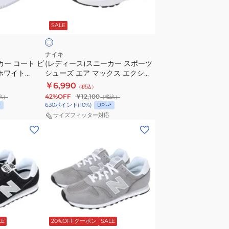
ニ
ア
オ
ー
オ
フ
SALE
カ
フ
ー
ホ
ス
ワ
ナイキ
カー コート ビ
(レディース)スニーカー スポーツ
ポ
イ
 ホワイト
シューズ エア マックス エクシー
ー
ト
 普段履き 通勤
オフホワイト CD5432-153 カジュ
￥6,990
（税込）
ツ
1027291
アル シューズ スポーツ
42%OFF
￥12,100
込）
（税込）
シ
ス
630
ポイント
(
10
%)
UP
ュ
ニ
サイズフィッター対応
(メ
ー
ー
ン
ズ
カ
ズ、
エ
ー
レ
ア
ス
デ
マ
ト
ィ
ッ
ラ
ー
ク
ッ
グ
ス)
ス
プ
レ
LE
20%OFFクーポン
SALE
ス
エ
軽