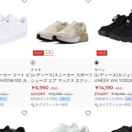
デ
デ
ィ
ィ
ー
ー
ス)
ス)
ス
カ
ニ
ジ
ベ
ブ
ー
ュ
ー
ラ
ジ
ッ
ー
SALE
人気
SALE
カ
ア
ク
ー
ル
ス
シ
ナイキ
キーン
ーカー コート ビ
(レディース)スニーカー スポーツ
(レディース)カジ
ポ
ュ
3158-100 カ
シューズ エア マックス エクシー
UNEEK WK 10302
ー
ー
ツシューズ タウ
SE ベージュ IR1380-001
￥6,990
￥14,190
（税込）
（税込）
ツ
ズ
 シンプル
42%OFF
￥12,100
21%OFF
￥18,150
（税込）
（税込）
（税
シ
UNEEK
630
ポイント
(
10
%)
1,290
ポイント
(
10
%)
P
UP
UP
ュ
WK
対応
サイズフィッター対応
サイズフィッター対応
(レ
(メ
ー
1030269
デ
ン
ズ
ィ
ズ、
エ
ー
レ