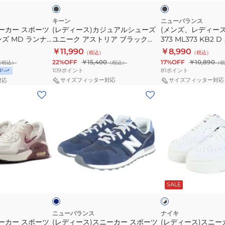
ク
ル
ニ
ツ
DM0113-
ズ
ブ
シ
ー
シ
100
ス
ラ
キーン
ニューバランス
ーカー スポーツ
(レディース)カジュアルシューズ
(メンズ、レディー
ュ
カ
ュ
厚
ポ
ッ
ズ MD ランナ
ユニーク アストリア ブラック
373 ML373 KB2
ー
ー
ー
底
ー
ク
9869-018 カジュ
1027292 スニーカー 街履き デイ
ーズ 靴
￥11,990
￥8,990
（税込）
（税込）
ズ
373
ズ
普
ツ
OQN91-
リーユース
22%OFF
￥15,400
17%OFF
￥10,890
（税込）
（税込）
（税
ユ
ML373
段
KJ4430
109
ポイント
81
ポイント
P
ニ
KB2
履
サイズフィッター対応
サイズフィッター対応
対応
(レ
(レ
ー
D
き
デ
デ
ク
ス
通
ィ
ィ
ア
ポ
勤
ー
ー
ス
ー
通
ス)
ス)
ト
ツ
学
ス
ス
リ
シ
ニ
ニ
ア
ュ
ネ
ホ
ー
ー
ブ
ー
イ
ワ
ビ
ジ
SALE
イ
カ
カ
ラ
ズ
ト
ー
ー
ッ
靴
×
ブ
ス
ス
ク
ニューバランス
ナイキ
ラ
ーカー スポーツ
(レディース)スニーカー スポーツ
(レディース)スニー
ポ
ポ
1027292