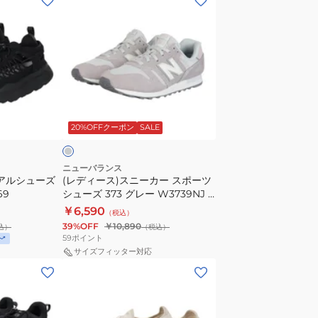
デ
ィ
ー
ス)
ス
ニ
グ
ー
レ
20%OFFクーポン
SALE
カ
ー
ス
ニューバランス
ュアルシューズ
(レディース)スニーカー スポーツ
ポ
69
シューズ 373 グレー W3739NJ B
ー
スポーツ カジュアル シューズ
￥6,590
（税込）
ツ
39%OFF
￥10,890
込）
（税込）
シ
59
ポイント
ュ
サイズフィッター対応
(レ
ー
デ
ズ
ィ
373
ー