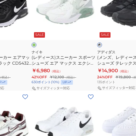
ア
ス)
デ
マ
ス
ィ
ッ
ニ
ー
ク
ミ
ブ
ー
ス)
ス
ン
ラ
ト
SALE
SALE
ッ
ホ
カ
カ
エ
ク
ワ
ー
ジ
ク
×
イ
グ
ト
ス
ュ
シ
ナイキ
アディダス
レ
ーカー エアマッ
(レディース)スニーカー スポーツ
(メンズ、レディー
ポ
ア
ー
ー
ック CD5432-
シューズ エア マックス エクシー
シューズ テレックス
ー
ル
SE
カジュアル シュー
ミント CD5432-152 カジュアル
カー SL ゴアテッ
￥6,980
￥14,900
（税込）
（税込）
ツ
シ
ベ
ング 厚底 通勤 通
シューズ スポーツ
ブラック OQN91-KJ
42%OFF
￥12,100
24%OFF
￥19,800
（税込）
（税込）
（
シ
ュ
ー
135
ポイント
630
ポイント
(
10
%)
P
UP
ュ
ー
ジ
サイズフィッター対応
対応
サイズフィッター対応
(レ
(レ
ー
ズ
ュ
デ
デ
ズ
テ
IR1380-
ィ
ィ
エ
レ
001
ー
ー
ア
ッ
ス)
ス)
マ
ク
ス
ス
ッ
ス