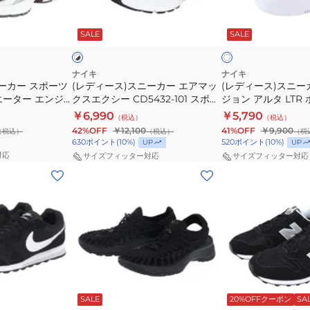
ニ
ニ
ク
フ
ホ
ホ
ー
ー
ス
リ
ワ
ワ
SALE
SALE
イ
イ
ホ
カ
カ
エ
ー
ト
ワ
ー
ー
ク
ハ
イ
ト
エ
コ
シ
イ
ナイキ
ナイキ
ーカー スポーツ
(レディース)スニーカー エアマッ
(レディース)スニー
ア
ー
ー
カ
エーター エンジ
クスエクシー CD5432-101 スポー
ジョン アルタ LTR
マ
ト
ミ
ー
スポーツ カジュアル
ツシューズ
DM0113-100 厚底
￥6,990
￥5,790
（税込）
（税込）
ッ
ビ
ン
SL
ョン性
通学
42%OFF
￥12,100
41%OFF
￥9,900
（税込）
（税込）
（税
ク
ジ
ト
ゴ
630
ポイント
(
10
%)
520
ポイント
(
10
%)
UP
UP
ス
ョ
CD5432-
ア
対応
サイズフィッター対応
サイズフィッター対応
(レ
(メ
エ
ン
152
テ
デ
ン
ク
ア
カ
ッ
ィ
ズ、
シ
ル
ジ
ク
ー
レ
ー
タ
ュ
ス
ス)
デ
CD5432-
LTR
ア
ハ
カ
ィ
101
ホ
ル
イ
ジ
ー
ス
ワ
シ
キ
ブ
ブ
ュ
ス)
ポ
イ
ュ
ン
ラ
ラ
ッ
ッ
ー
SALE
20%OFFクーポン
SA
ア
ス
ー
ト
ー
グ