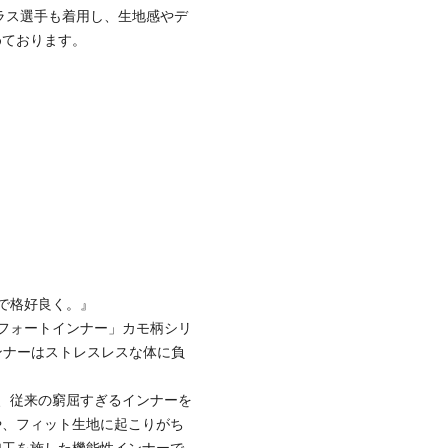
ラス選手も着用し、生地感やデ
めております。
で格好良く。』
ンフォートインナー」カモ柄シリ
インナーはストレスレスな体に負
、従来の窮屈すぎるインナーを
や、フィット生地に起こりがち
加工を施した機能性インナーで