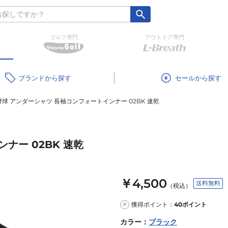
ゴルフ専門
アウトドア専門
ブランド
セール
野球 アンダーシャツ 長袖コンフォートインナー 02BK 速乾
ナー 02BK 速乾
￥4,500
送料無料
（税込）
獲得ポイント：
40
ポイント
P
カラー
：
ブラック