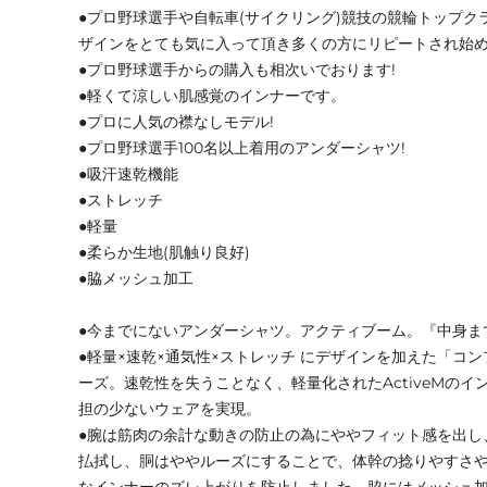
●プロ野球選手や自転車(サイクリング)競技の競輪トップク
ザインをとても気に入って頂き多くの方にリピートされ始
●プロ野球選手からの購入も相次いでおります!
●軽くて涼しい肌感覚のインナーです。
●プロに人気の襟なしモデル!
●プロ野球選手100名以上着用のアンダーシャツ!
●吸汗速乾機能
●ストレッチ
●軽量
●柔らか生地(肌触り良好)
●脇メッシュ加工
●今までにないアンダーシャツ。アクティブーム。『中身ま
●軽量×速乾×通気性×ストレッチ にデザインを加えた「コ
ーズ。速乾性を失うことなく、軽量化されたActiveMの
担の少ないウェアを実現。
●腕は筋肉の余計な動きの防止の為にややフィット感を出し
払拭し、胴はややルーズにすることで、体幹の捻りやすさ
なインナーのズレ上がりを防止しました。脇にはメッシュ