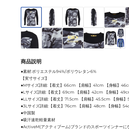
商品説明
●素材:ポリエステル94%/ポリウレタン6%
【実寸サイズ】
●Mサイズ詳細:【着丈】66cm 【肩幅】41cm 【身幅】46c
●Lサイズ詳細:【着丈】69cm 【肩幅】42cm 【身幅】49c
●LLサイズ詳細:【着丈】71.5cm 【肩幅】45.5cm 【身幅】
●3Lサイズ詳細:【着丈】76cm 【肩幅】48cm 【身幅】54
●中国製
●吸汗速乾軽量素材
●ActiveM(アクティブーム)ブランドのスポーツインナー