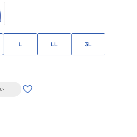
L
LL
3L
い