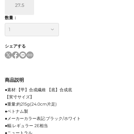
27.5
数量：
シェアする
商品説明
●素材:【甲】合成繊維 【底】合成底
【実寸サイズ】
●重量:約215g(24.0cm片足)
●ベトナム製
●メーカーカラー表記:ブラック/ホワイト
●幅:レギュラー 2E相当
●ニュートラル