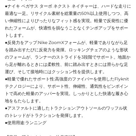
●ナイキ ペガサス ターボ ネクスト ネイチャーは、ハードな走りに
最適な一足。リサイクル素材を総重量の50%以上使用しつつ、高
い伸縮性によりぴったりなフィット感を実現。軽量で反発性に優
れたフォームが、快適性を損なうことなくテンポアップをサポー
トします。
●反発力をアップ:Nike ZoomXフォームが、軽量でありながら足
を踏み出すたびに反発力を発揮。ロッキングチェアのような形状
のフォームが、ランナーのストライドを3段階でサポート。地面か
ら足が離れるときには柔軟性、前に踏み出すときには滑らかな足
運び、そして接地時にはクッション性を提供します。
●軽量で優れたサポート性:高強度のファイバーを使用したFlyknit
テクノロジーにより、サポート性、伸縮性、通気性をピンポイン
トで高めた軽量のアッパーを実現。しっかりとした快適な履き心
地をもたらします。
●アスファルトに適したトラクション:アウトソールのワッフル状
のトレッドがトラクションを発揮します。
●使用用途:ランニング