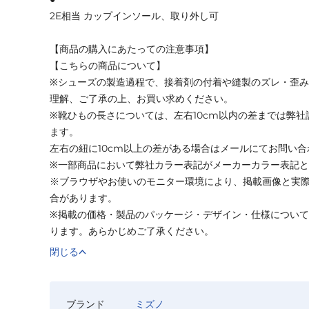
2E相当 カップインソール、取り外し可
【商品の購入にあたっての注意事項】
【こちらの商品について】
※シューズの製造過程で、接着剤の付着や縫製のズレ・歪
理解、ご了承の上、お買い求めください。
※靴ひもの長さについては、左右10cm以内の差までは弊
ます。
左右の紐に10cm以上の差がある場合はメールにてお問い
※一部商品において弊社カラー表記がメーカーカラー表記
※ブラウザやお使いのモニター環境により、掲載画像と実
合があります。
※掲載の価格・製品のパッケージ・デザイン・仕様につい
ります。あらかじめご了承ください。
閉じる
ブランド
ミズノ