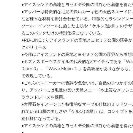
●アイスランドの高地とヨセミテ公園の渓谷から着想を得たWAV
●アッパーは特徴的な毛足の長いカーキ色の天然スエードに
など様々な材料を掛け合わせている。特徴的なラウンドレ
ソール・インソールに施した山肌や「ケルン(道標)」のデ
るこのパックだけの特別仕様になっている。
●RB-LINEよりアイスランドの高地とヨセミテ公園の渓谷
クがリリース
●今作はアイスランドの高地とヨセミテ公園の渓谷から着想
●ミズノスポーツスタイルの代表的な3アイテムである「Wave P
Rider β」、「Wave Mujin TL」を高級感がありなが
で表現している。
●これらのスニーカーの色調や色合いは、自然の手つかずの
り、アッパーには毛足の長い天然スエードや上質なメッシ
ラウンドレースを採用。
●大理石をイメージした特徴的なマーブル仕様のミッドソー
れている山肌の美しさや「ケルン(道標)」は、コンセプト
別仕様になっている。
●アイスランドの高地とヨセミテ公園の渓谷から着想を得たWAV
●