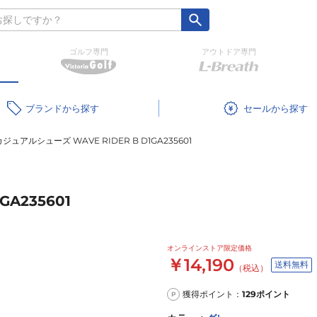
ゴルフ専門
アウトドア専門
ブランド
セール
カジュアルシューズ WAVE RIDER B D1GA235601
A235601
オンラインストア限定価格
￥14,190
送料無料
（税込）
獲得ポイント：
129
ポイント
P