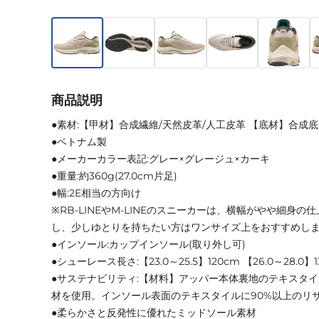
商品説明
●素材:【甲材】合成繊維/天然皮革/人工皮革 【底材】合成底
●ベトナム製
●メーカーカラー表記:グレー×グレージュ×カーキ
●重量:約360g(27.0cm片足)
●幅:2E相当の方向け
※RB-LINEやM-LINEのスニーカーは、横幅がやや細身
し、少しゆとりを持ちたい方はワンサイズ上をおすすめし
●インソール:カップインソール(取り外し可)
●シューレース長さ:【23.0～25.5】120cm 【26.0～28.0】1
●サステナビリティ:【材料】アッパー本体裏地のテキスタイ
材を使用。インソール表面のテキスタイルに90%以上のリ
●柔らかさと反発性に優れたミッドソール素材