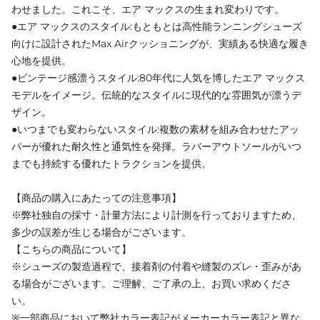
わせました。これこそ、エア マックスの生まれ変わりです。
●エア マックスのスタイル:もともとは高性能ランニングシューズ
向けに設計されたMax Airクッショニングが、実績ある快適な履き
心地を提供。
●ビンテージ感漂うスタイル:80年代に人気を博したエア マックス
モデルをイメージ。伝統的なスタイルに現代的な雰囲気が漂うデ
ザイン。
●いつまでも変わらないスタイル:複数の素材を組み合わせたアッ
パーが優れた耐久性と通気性を発揮。ラバーアウトソールがいつ
までも持続する優れたトラクションを提供。
【商品の購入にあたっての注意事項】
※弊社独自の採寸・計量方法により計測を行っておりますため、
多少の誤差が生じる場合がございます。
【こちらの商品について】
※シューズの製造過程で、接着剤の付着や縫製のズレ・歪みがあ
る場合がございます。ご理解、ご了承の上、お買い求めくださ
い。
※一部商品において弊社カラー表記がメーカーカラー表記と異な