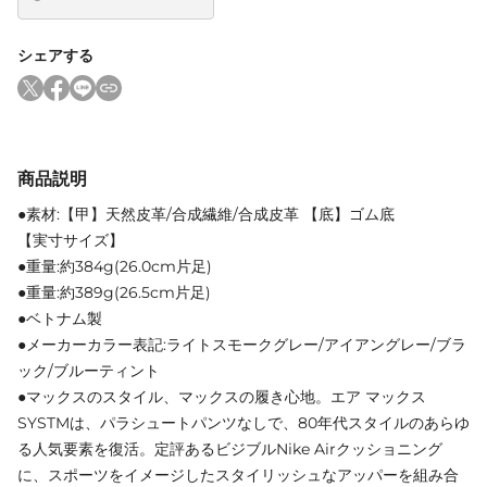
シェアする
商品説明
●素材:【甲】天然皮革/合成繊維/合成皮革 【底】ゴム底
【実寸サイズ】
●重量:約384g(26.0cm片足)
●重量:約389g(26.5cm片足)
●ベトナム製
●メーカーカラー表記:ライトスモークグレー/アイアングレー/ブラ
ック/ブルーティント
●マックスのスタイル、マックスの履き心地。エア マックス
SYSTMは、パラシュートパンツなしで、80年代スタイルのあらゆ
る人気要素を復活。定評あるビジブルNike Airクッショニング
に、スポーツをイメージしたスタイリッシュなアッパーを組み合