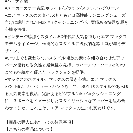
●ベトナム製
●メーカーカラー表記:ホワイト/ブラック/スタジアムグリーン
●エア マックスのスタイル:もともとは高性能ランニングシューズ
向けに設計されたMax Airクッショニングが、実績ある快適な履き
心地を提供。
●ビンテージ感漂うスタイル:80年代に人気を博したエア マックス
モデルをイメージ。伝統的なスタイルに現代的な雰囲気が漂うデ
ザイン。
●いつまでも変わらないスタイル:複数の素材を組み合わせたアッ
パーが優れた耐久性と通気性を発揮。ラバーアウトソールがいつ
までも持続する優れたトラクションを提供。
●マックスのスタイル、マックスの履き心地。エア マックス
SYSTMは、パラシュートパンツなしで、80年代スタイルのあらゆ
る人気要素を復活。定評あるビジブルNike Airクッショニング
に、スポーツをイメージしたスタイリッシュなアッパーを組み合
わせました。これこそ、エア マックスの生まれ変わりです。
【商品の購入にあたっての注意事項】
【こちらの商品について】