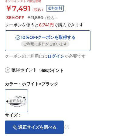
オンラインストア限定価格
￥7,491
送料無料
（税込）
36%OFF
￥11,880
（税込）
クーポンを使うと
6,741
円
で購入できます
10
％OFF
クーポンを取得する
ご利用に条件がございます
クーポンのご利用には
ログイン
が必要です
獲得ポイント：
68
ポイント
P
カラー
：
ホワイト×ブラック
サイズ
：
適正サイズを調べる