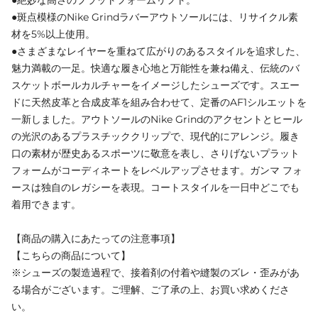
●斑点模様のNike Grindラバーアウトソールには、リサイクル素
材を5%以上使用。
●さまざまなレイヤーを重ねて広がりのあるスタイルを追求した、
魅力満載の一足。快適な履き心地と万能性を兼ね備え、伝統のバ
スケットボールカルチャーをイメージしたシューズです。スエー
ドに天然皮革と合成皮革を組み合わせて、定番のAF1シルエットを
一新しました。アウトソールのNike Grindのアクセントとヒール
の光沢のあるプラスチッククリップで、現代的にアレンジ。履き
口の素材が歴史あるスポーツに敬意を表し、さりげないプラット
フォームがコーディネートをレベルアップさせます。ガンマ フォ
ースは独自のレガシーを表現。コートスタイルを一日中どこでも
着用できます。
【商品の購入にあたっての注意事項】
【こちらの商品について】
※シューズの製造過程で、接着剤の付着や縫製のズレ・歪みがあ
る場合がございます。ご理解、ご了承の上、お買い求めくださ
い。