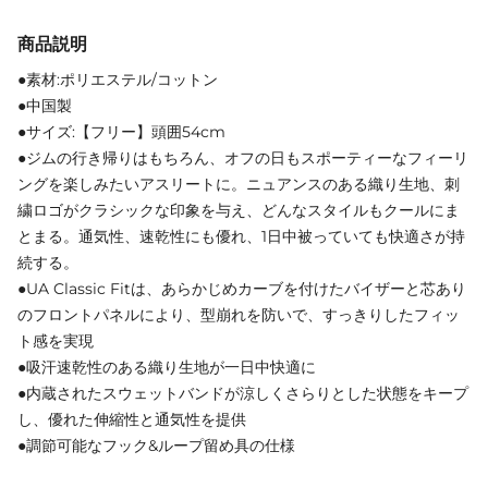
商品説明
●素材:ポリエステル/コットン
●中国製
●サイズ:【フリー】頭囲54cm
●ジムの行き帰りはもちろん、オフの日もスポーティーなフィーリ
ングを楽しみたいアスリートに。ニュアンスのある織り生地、刺
繍ロゴがクラシックな印象を与え、どんなスタイルもクールにま
とまる。通気性、速乾性にも優れ、1日中被っていても快適さが持
続する。
●UA Classic Fitは、あらかじめカーブを付けたバイザーと芯あり
のフロントパネルにより、型崩れを防いで、すっきりしたフィッ
ト感を実現
●吸汗速乾性のある織り生地が一日中快適に
●内蔵されたスウェットバンドが涼しくさらりとした状態をキープ
し、優れた伸縮性と通気性を提供
●調節可能なフック&ループ留め具の仕様