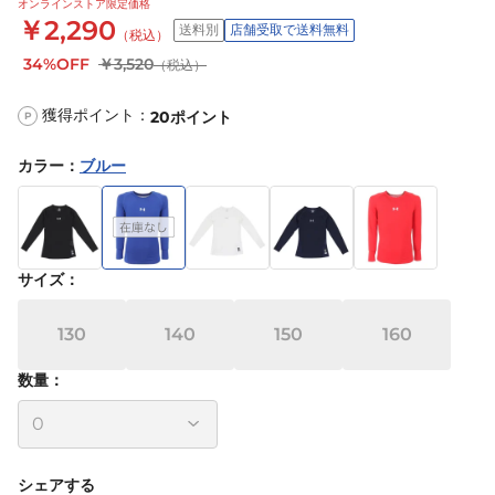
オンラインストア限定価格
￥2,290
送料別
店舗受取で送料無料
（税込）
34%OFF
￥3,520
（税込）
獲得ポイント：
20
ポイント
P
カラー
：
ブルー
サイズ
：
130
140
150
160
数量：
シェアする