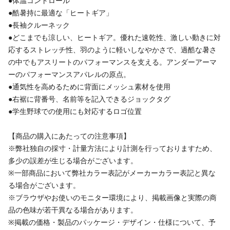
●体温コントロール
●酷暑持に最適な「ヒートギア」
●長袖クルーネック
●どこまでも涼しい、ヒートギア。優れた速乾性、激しい動きに対
応するストレッチ性、羽のように軽いしなやかさで、過酷な暑さ
の中でもアスリートのパフォーマンスを支える。アンダーアーマ
ーのパフォーマンスアパレルの原点。
●通気性を高めるために背面にメッシュ素材を使用
●右裾に背番号、名前等を記入できるジョックタグ
●学生野球での使用にも対応するロゴ位置
【商品の購入にあたっての注意事項】
※弊社独自の採寸・計量方法により計測を行っておりますため、
多少の誤差が生じる場合がございます。
※一部商品において弊社カラー表記がメーカーカラー表記と異な
る場合がございます。
※ブラウザやお使いのモニター環境により、掲載画像と実際の商
品の色味が若干異なる場合があります。
※掲載の価格・製品のパッケージ・デザイン・仕様について、予