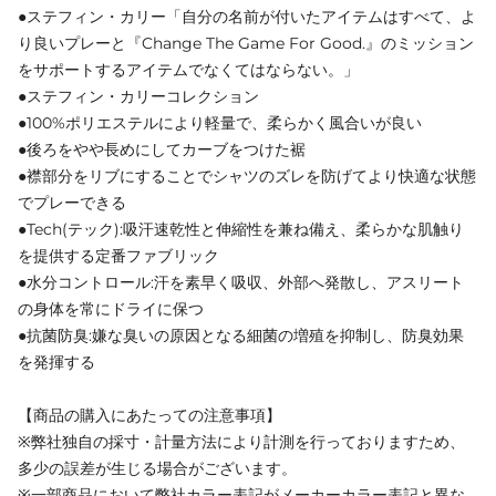
●ステフィン・カリー「自分の名前が付いたアイテムはすべて、よ
り良いプレーと『Change The Game For Good.』のミッション
をサポートするアイテムでなくてはならない。」
●ステフィン・カリーコレクション
●100%ポリエステルにより軽量で、柔らかく風合いが良い
●後ろをやや長めにしてカーブをつけた裾
●襟部分をリブにすることでシャツのズレを防げてより快適な状態
でプレーできる
●Tech(テック):吸汗速乾性と伸縮性を兼ね備え、柔らかな肌触り
を提供する定番ファブリック
●水分コントロール:汗を素早く吸収、外部へ発散し、アスリート
の身体を常にドライに保つ
●抗菌防臭:嫌な臭いの原因となる細菌の増殖を抑制し、防臭効果
を発揮する
【商品の購入にあたっての注意事項】
※弊社独自の採寸・計量方法により計測を行っておりますため、
多少の誤差が生じる場合がございます。
※一部商品において弊社カラー表記がメーカーカラー表記と異な