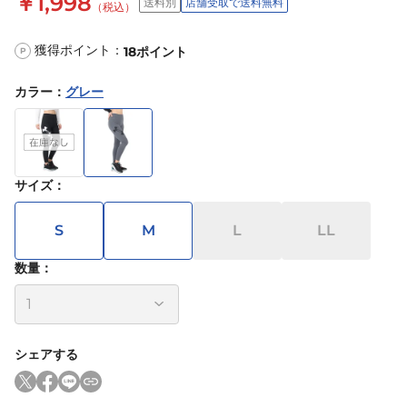
￥1,998
送料別
店舗受取で送料無料
（税込）
獲得ポイント：
18
ポイント
P
カラー
：
グレー
サイズ
：
S
M
L
LL
数量：
シェアする