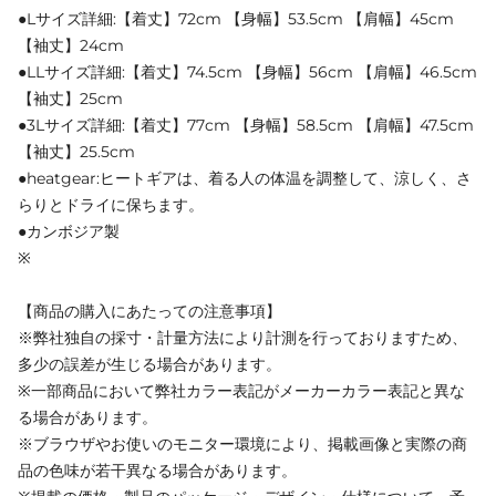
●Lサイズ詳細:【着丈】72cm 【身幅】53.5cm 【肩幅】45cm
【袖丈】24cm
●LLサイズ詳細:【着丈】74.5cm 【身幅】56cm 【肩幅】46.5cm
【袖丈】25cm
●3Lサイズ詳細:【着丈】77cm 【身幅】58.5cm 【肩幅】47.5cm
【袖丈】25.5cm
●heatgear:ヒートギアは、着る人の体温を調整して、涼しく、さ
らりとドライに保ちます。
●カンボジア製
※
【商品の購入にあたっての注意事項】
※弊社独自の採寸・計量方法により計測を行っておりますため、
多少の誤差が生じる場合があります。
※一部商品において弊社カラー表記がメーカーカラー表記と異な
る場合があります。
※ブラウザやお使いのモニター環境により、掲載画像と実際の商
品の色味が若干異なる場合があります。