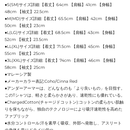
●S(SM)サイズ詳細:【着丈】64cm 【肩幅】41cm 【身幅】
48cm 【袖丈】22.5cm
●M(MD)サイズ詳細:【着丈】65.5cm 【肩幅】42cm 【身幅】
50cm 【袖丈】23cm
●L(LG)サイズ詳細:【着丈】68.5cm 【肩幅】43cm 【身幅】
52cm 【袖丈】23.5cm
●LL(XL)サイズ詳細:【着丈】71.5cm 【肩幅】45cm 【身幅】
55cm 【袖丈】25cm
●3L(XXL)サイズ詳細:【着丈】74cm 【肩幅】46cm 【身幅】
58cm 【袖丈】25cm
●マレーシア製
●メーカーカラー表記:Coho/Cinna Red
●アンダーアーマーは、どんなものも「より良いもの」を目指す。
このTシャツは、軽さと柔らかさがあり、速乾性にも優れている。
●ChargedCotton(チャージドコットン):コットンの柔らかい肌触
りを保ちながら、独自のテクノロジーにより吸汗速乾性を高めた
ファブリック
●水分コントロール:汗を素早く吸収、外部へ発散し、アスリート
の身体を常にドライに保つ